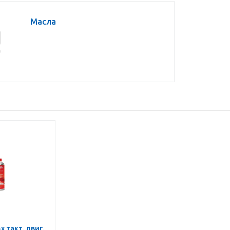
Масла
х такт. двиг.