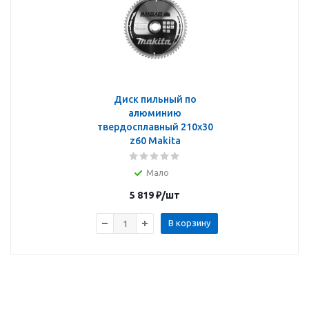
Диск пильный по
алюминию
твердосплавный 210х30
z60 Makita
Мало
5 819
₽
/шт
В корзину